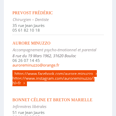
PREVOST FRÉDÉRIC
Chirurgien – Dentiste
35 rue Jean Jaurès
05 61 82 10 18
AURORE MINUZZO
Accompagnement psycho-émotionnel et parental
8 rue du 19 Mars 1962, 31620 Bouloc
06 26 07 14 45
auroreminuzzo@orange.fr
https://www.facebook.com/aurore.minuzzo
https://www.instagram.com/auroreminuzzo/?
hl=fr
BONNET CÉLINE ET BRETON MARIELLE
Infirmières libérales
51 rue Jean Jaurès