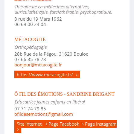
Thérapeute en médecines alternatives,
auriculothérapie, fasciathérapie, psychopratique.
8 rue du 19 Mars 1962
06 69 00 24 04
MÉTACOGITE
Orthopédagogie
28b Rue de la Pégou, 31620 Bouloc
07 66 35 78 78
bonjour@metacogite.fr
https://www.metacogite.fr/
Ô FIL DES ÉMOTIONS - SANDRINE BRIGANT
Educatrice jeunes enfants en libéral
07 71 74 79 85
ofildesemotions@gmail.com
Site internet
Page Facebook
Page Instagram