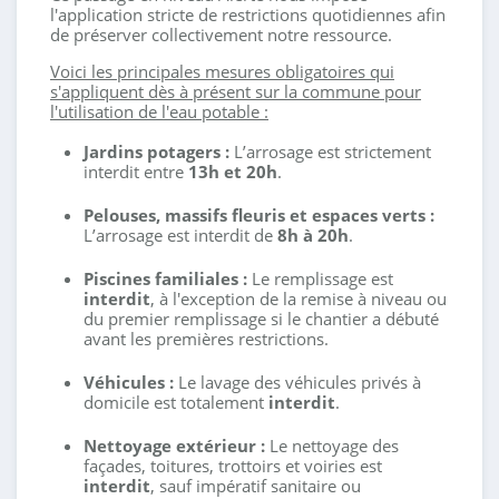
l'application stricte de restrictions quotidiennes afin
de préserver collectivement notre ressource
.
Voici les principales mesures obligatoires qui
s'appliquent dès à présent sur la commune pour
l'utilisation de l'eau potable
:
Jardins potagers :
L’arrosage est strictement
interdit entre
13h et 20h
.
Pelouses, massifs fleuris et espaces verts :
L’arrosage est interdit de
8h à 20h
.
Piscines familiales :
Le remplissage est
interdit
, à l'exception de la remise à niveau ou
du premier remplissage si le chantier a débuté
avant les premières restrictions
.
Véhicules :
Le lavage des véhicules privés à
domicile est totalement
interdit
.
Nettoyage extérieur :
Le nettoyage des
façades, toitures, trottoirs et voiries est
interdit
, sauf impératif sanitaire ou