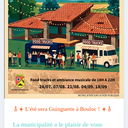
🎸☀️ L'été sera Guinguette à Bouloc ! ☀️🎸
La municipalité a le plaisir de vous