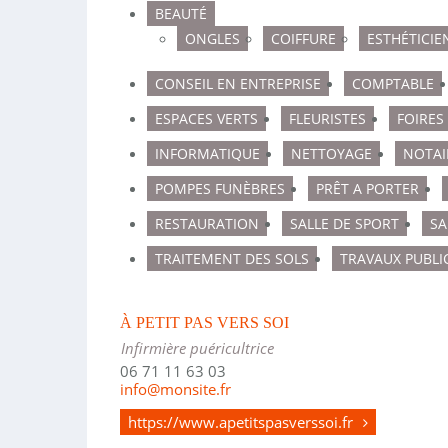
BEAUTÉ
ONGLES
COIFFURE
ESTHÉTICIE
CONSEIL EN ENTREPRISE
COMPTABLE
ESPACES VERTS
FLEURISTES
FOIRES
INFORMATIQUE
NETTOYAGE
NOTAI
POMPES FUNÈBRES
PRÊT A PORTER
RESTAURATION
SALLE DE SPORT
SA
TRAITEMENT DES SOLS
TRAVAUX PUBLI
À PETIT PAS VERS SOI
Infirmière puéricultrice
06 71 11 63 03
info@monsite.fr
https://www.apetitspasverssoi.fr