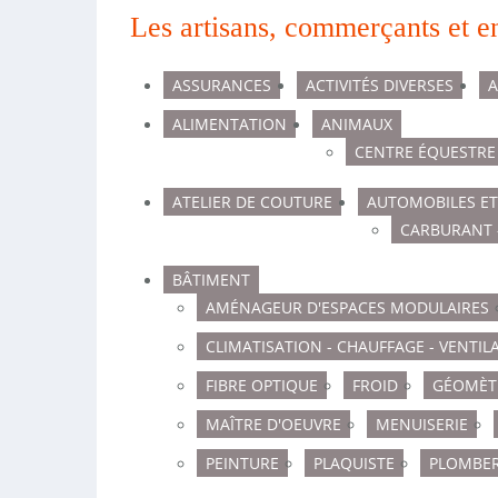
Les artisans, commerçants et e
ASSURANCES
ACTIVITÉS DIVERSES
A
ALIMENTATION
ANIMAUX
CENTRE ÉQUESTRE
ATELIER DE COUTURE
AUTOMOBILES E
CARBURANT 
BÂTIMENT
AMÉNAGEUR D'ESPACES MODULAIRES
CLIMATISATION - CHAUFFAGE - VENTIL
FIBRE OPTIQUE
FROID
GÉOMÈT
MAÎTRE D'OEUVRE
MENUISERIE
PEINTURE
PLAQUISTE
PLOMBER