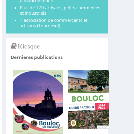
dimanche matin.
Plus de 170 artisans, petits commerces
et industriels.
1 association de commerçants et
artisans (Tournesol).
Kiosque
Dernières publications