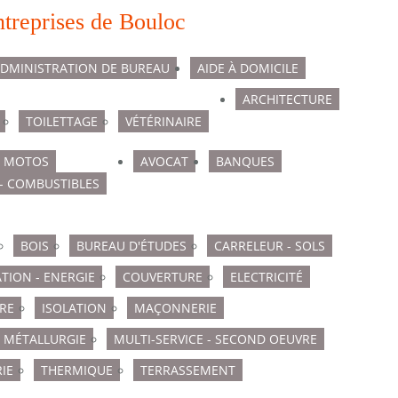
ntreprises de Bouloc
DMINISTRATION DE BUREAU
AIDE À DOMICILE
ARCHITECTURE
TOILETTAGE
VÉTÉRINAIRE
T MOTOS
AVOCAT
BANQUES
- COMBUSTIBLES
BOIS
BUREAU D'ÉTUDES
CARRELEUR - SOLS
ATION - ENERGIE
COUVERTURE
ELECTRICITÉ
RE
ISOLATION
MAÇONNERIE
MÉTALLURGIE
MULTI-SERVICE - SECOND OEUVRE
IE
THERMIQUE
TERRASSEMENT