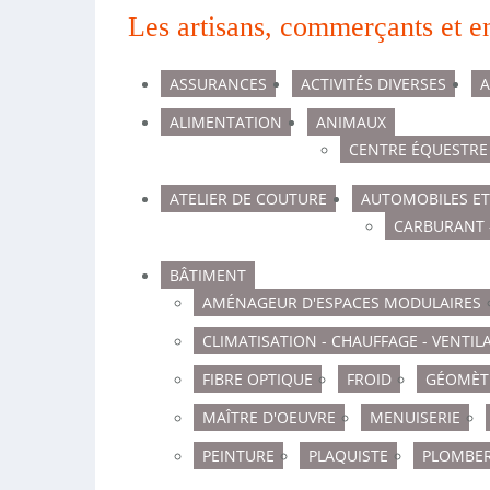
Les artisans, commerçants et e
ASSURANCES
ACTIVITÉS DIVERSES
A
ALIMENTATION
ANIMAUX
CENTRE ÉQUESTRE
ATELIER DE COUTURE
AUTOMOBILES E
CARBURANT 
BÂTIMENT
AMÉNAGEUR D'ESPACES MODULAIRES
CLIMATISATION - CHAUFFAGE - VENTIL
FIBRE OPTIQUE
FROID
GÉOMÈT
MAÎTRE D'OEUVRE
MENUISERIE
PEINTURE
PLAQUISTE
PLOMBER