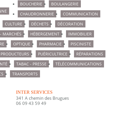
BOUCHERIE
BOULANGERIE
NNE
CHAUDRONNERIE
COMMUNICATION
CULTURE
DÉCHETS
DÉCORATION
 - MARCHÉS
HÉBERGEMENT
IMMOBILIER
RE
OPTIQUE
PHARMACIE
PISCINISTE
PRODUCTEURS
PUÉRICULTRICE
RÉPARATIONS
NTÉ
TABAC - PRESSE
TÉLÉCOMMUNICATIONS
CS
TRANSPORTS
INTER SERVICES
341 A chemin des Brugues
06 09 43 59 49