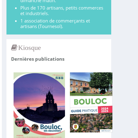
dimanche matin.
Plus de 170 artisans, petits commerces
et industriels.
1 association de commerçants et
artisans (Tournesol).
Kiosque
Dernières publications