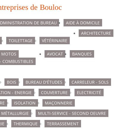
ntreprises de Bouloc
DMINISTRATION DE BUREAU
AIDE À DOMICILE
ARCHITECTURE
TOILETTAGE
VÉTÉRINAIRE
T MOTOS
AVOCAT
BANQUES
- COMBUSTIBLES
BOIS
BUREAU D'ÉTUDES
CARRELEUR - SOLS
ATION - ENERGIE
COUVERTURE
ELECTRICITÉ
RE
ISOLATION
MAÇONNERIE
MÉTALLURGIE
MULTI-SERVICE - SECOND OEUVRE
IE
THERMIQUE
TERRASSEMENT