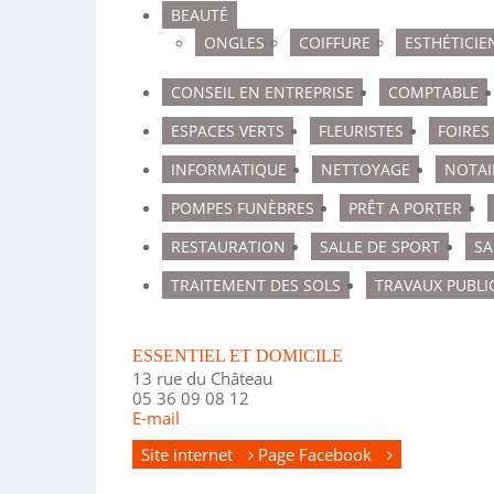
BEAUTÉ
ONGLES
COIFFURE
ESTHÉTICIE
CONSEIL EN ENTREPRISE
COMPTABLE
ESPACES VERTS
FLEURISTES
FOIRES
INFORMATIQUE
NETTOYAGE
NOTAI
POMPES FUNÈBRES
PRÊT A PORTER
RESTAURATION
SALLE DE SPORT
SA
TRAITEMENT DES SOLS
TRAVAUX PUBLI
ESSENTIEL ET DOMICILE
13 rue du Château
05 36 09 08 12
E-mail
Site internet
Page Facebook