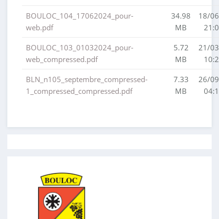
BOULOC_104_17062024_pour-
34.98
18/06
web.pdf
MB
21:0
BOULOC_103_01032024_pour-
5.72
21/03
web_compressed.pdf
MB
10:2
BLN_n105_septembre_compressed-
7.33
26/09
1_compressed_compressed.pdf
MB
04:1