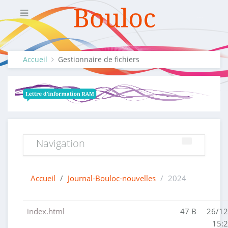
Accueil
Gestionnaire de fichiers
Navigation
Accueil
/
Journal-Bouloc-nouvelles
/
2024
index.html
47 B
26/12
15:2